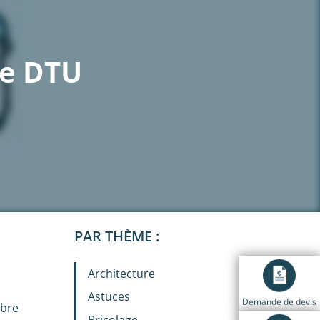
 le DTU
PAR THÈME :
Architecture
Astuces
Demande de devis
mbre