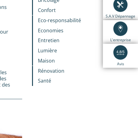
Bricolage
ons
Confort
S.A.V Dépannage
Eco-responsabilité
Economies
pour
Entretien
L'entreprise
Lumière
Maison
Avis
Rénovation
les
des
Santé
t des