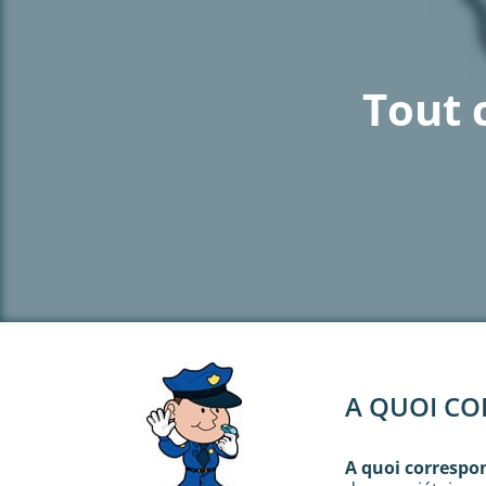
Tout c
A QUOI CO
A quoi correspo