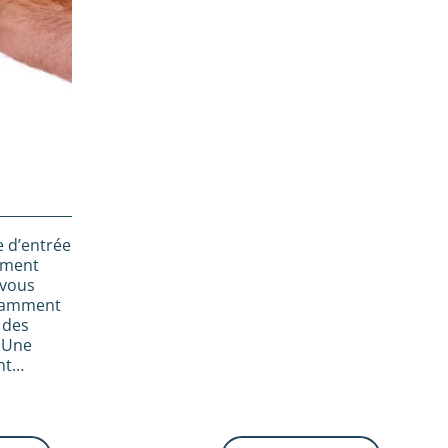
 d’entrée
lément
 vous
otamment
à des
. Une
ant…