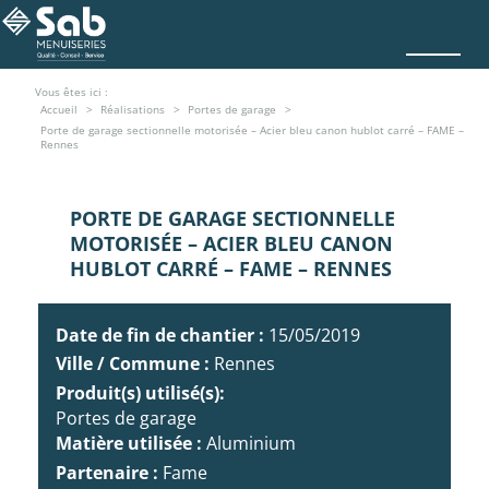
Vous êtes ici :
Accueil
Réalisations
Portes de garage
Porte de garage sectionnelle motorisée – Acier bleu canon hublot carré – FAME –
Rennes
PORTE DE GARAGE SECTIONNELLE
MOTORISÉE – ACIER BLEU CANON
HUBLOT CARRÉ – FAME – RENNES
Date de fin de chantier :
15/05/2019
Ville / Commune :
Rennes
Produit(s) utilisé(s):
Portes de garage
Matière utilisée :
Aluminium
Partenaire :
Fame