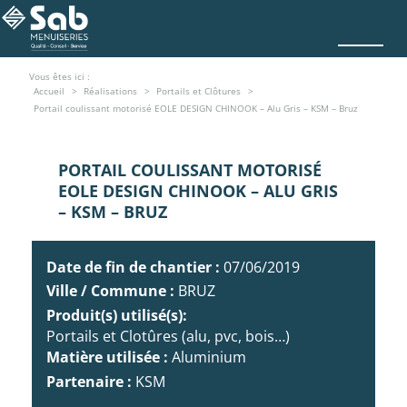
Vous êtes ici :
Accueil
Réalisations
Portails et Clôtures
Portail coulissant motorisé EOLE DESIGN CHINOOK – Alu Gris – KSM – Bruz
PORTAIL COULISSANT MOTORISÉ
EOLE DESIGN CHINOOK – ALU GRIS
– KSM – BRUZ
Date de fin de chantier :
07/06/2019
Ville / Commune :
BRUZ
Produit(s) utilisé(s):
Portails et Clotûres (alu, pvc, bois…)
Matière utilisée :
Aluminium
Partenaire :
KSM