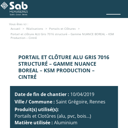
Vous êtes ici :
Accueil
Réalisations
Portails et Clôtures
Portail et clôture ALU Gris 7016 structuré – Gamme NUANCE BOREAL – KSM
Production – Cintré
PORTAIL ET CLÔTURE ALU GRIS 7016
STRUCTURÉ – GAMME NUANCE
BOREAL – KSM PRODUCTION –
CINTRÉ
Date de fin de chantier :
10/04/2019
Ville / Commune :
Saint Grégoire, Rennes
Produit(s) utilisé(s):
Portails et Clotûres (alu, pvc, bois…)
Matière utilisée :
Aluminium