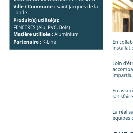
Ville / Commune :
Saint Jacques de la
Lande
Produit(s) utilisé(s):
FENETRES (Alu, PVC, Bois)
Matière utilisée :
Aluminium
En colla
Partenaire :
K-Line
installat
Loin d’êt
accompag
impartis.
En associ
satisfair
La réalis
équipes 