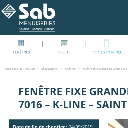
FENÊTRES
VOLETS
PORTES D’ENTRÉE
Vous êtes ici :
Accueil
Réalisations
Fenêtres
Fenêtre fixe grande hauteur avec 
FENÊTRE FIXE GRAND
7016 – K-LINE – SAIN
Date de fin de chantier :
04/09/2019