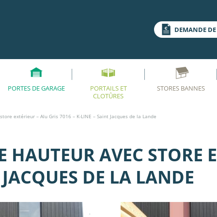
DEMANDE DE 
PORTES DE GARAGE
PORTAILS ET
STORES BANNES
CLOTÛRES
store extérieur – Alu Gris 7016 – K-LINE – Saint Jacques de la Lande
E HAUTEUR AVEC STORE E
T JACQUES DE LA LANDE